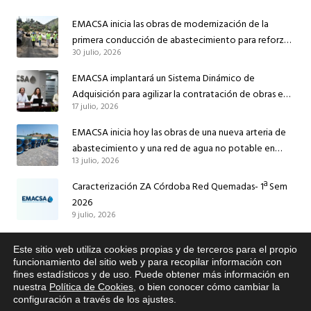
EMACSA inicia las obras de modernización de la
primera conducción de abastecimiento para reforzar
30 julio, 2026
el suministro de agua de Córdoba
EMACSA implantará un Sistema Dinámico de
Adquisición para agilizar la contratación de obras en
17 julio, 2026
sus redes e instalaciones
EMACSA inicia hoy las obras de una nueva arteria de
abastecimiento y una red de agua no potable en
13 julio, 2026
Ingeniero Ruiz de Azúa
Caracterización ZA Córdoba Red Quemadas- 1ª Sem
2026
9 julio, 2026
Caracterización ZA Córdoba Red Carrera Caballo-1º
Este sitio web utiliza cookies propias y de terceros para el propio
Sem 2026
x
funcionamiento del sitio web y para recopilar información con
9 julio, 2026
fines estadísticos y de uso. Puede obtener más información en
Si tiene cualquier duda sobre
nuestra
Política de Cookies
, o bien conocer cómo cambiar la
EMACSA, haga click abajo.
configuración a través de los ajustes
.
Caracterización ZA Medina Azahara-1º Sem 2026