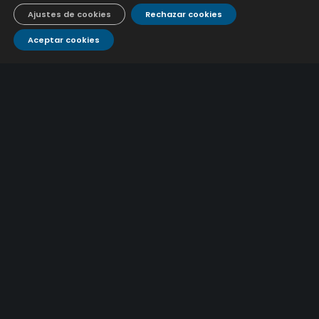
9 julio, 2026
Ajustes de cookies
Rechazar cookies
Aceptar cookies
CONTÁCTANOS
Atención al
Corporativo
C/ De los Plateros, 1
14006 Córdoba
cliente
957 222 500
aguacor@emacsa.es
900 700 070
atcliente@emacsa.es
© 2025 Empresa Municipal de Aguas de Córdoba S.A.