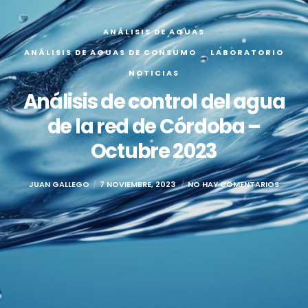
ANÁLISIS DE AGUAS
ANÁLISIS DE AGUAS DE CONSUMO
LABORATORIO
NOTICIAS
Análisis de control del agua
de la red de Córdoba –
Octubre 2023
JUAN GALLEGO
7 NOVIEMBRE, 2023
NO HAY COMENTARIOS