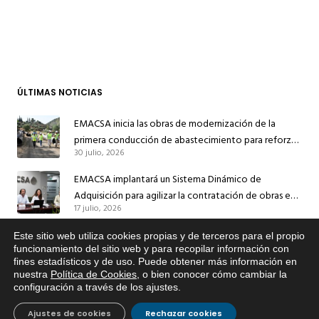
ÚLTIMAS NOTICIAS
EMACSA inicia las obras de modernización de la
primera conducción de abastecimiento para reforzar
30 julio, 2026
el suministro de agua de Córdoba
EMACSA implantará un Sistema Dinámico de
Adquisición para agilizar la contratación de obras en
17 julio, 2026
sus redes e instalaciones
EMACSA inicia hoy las obras de una nueva arteria de
Este sitio web utiliza cookies propias y de terceros para el propio
x
funcionamiento del sitio web y para recopilar información con
abastecimiento y una red de agua no potable en
fines estadísticos y de uso. Puede obtener más información en
Si tiene cualquier duda sobre
13 julio, 2026
Ingeniero Ruiz de Azúa
nuestra
Política de Cookies
, o bien conocer cómo cambiar la
EMACSA, haga click abajo.
configuración a través de los ajustes
.
Caracterización ZA Córdoba Red Quemadas- 1ª Sem
2026
Ajustes de cookies
Rechazar cookies