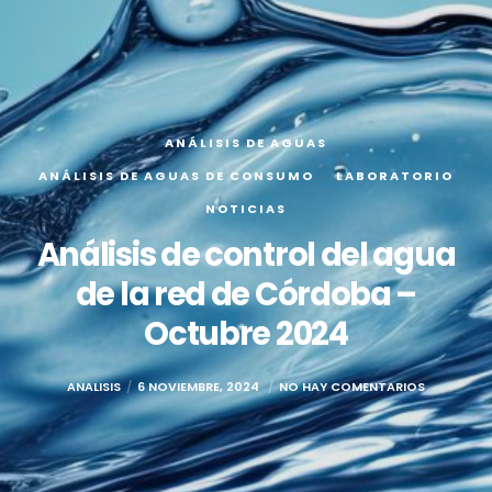
ANÁLISIS DE AGUAS
ANÁLISIS DE AGUAS DE CONSUMO
LABORATORIO
NOTICIAS
Análisis de control del agua
de la red de Córdoba –
Octubre 2024
ANALISIS
6 NOVIEMBRE, 2024
NO HAY COMENTARIOS