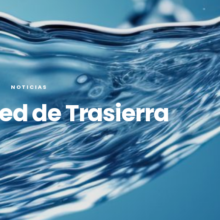
O
NOTICIAS
red de Trasierra