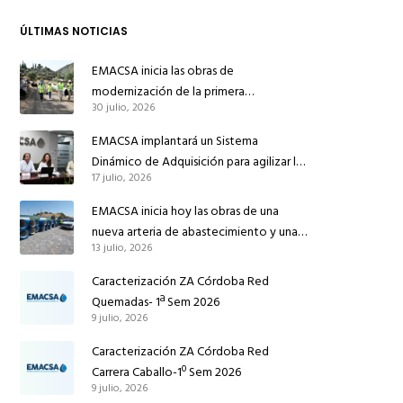
ÚLTIMAS NOTICIAS
EMACSA inicia las obras de
modernización de la primera
30 julio, 2026
conducción de abastecimiento para
reforzar el suministro de agua de
EMACSA implantará un Sistema
Córdoba
Dinámico de Adquisición para agilizar la
17 julio, 2026
contratación de obras en sus redes e
instalaciones
EMACSA inicia hoy las obras de una
nueva arteria de abastecimiento y una
13 julio, 2026
red de agua no potable en Ingeniero
Ruiz de Azúa
Caracterización ZA Córdoba Red
Quemadas- 1ª Sem 2026
9 julio, 2026
Caracterización ZA Córdoba Red
Carrera Caballo-1º Sem 2026
9 julio, 2026