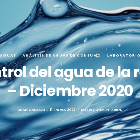
 AGUAS
ANÁLISIS DE AGUAS DE CONSUMO
LABORATORI
trol del agua de la 
– Diciembre 2020
JUAN GALLEGO
11 ENERO, 2021
NO HAY COMENTARIOS