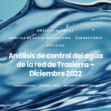
ANÁLISIS DE AGUAS
ANÁLISIS DE AGUAS DE CONSUMO
LABORATORIO
NOTICIAS
Análisis de control del agua
de la red de Trasierra –
Diciembre 2022
JUAN GALLEGO
9 ENERO, 2023
NO HAY COMENTARIOS