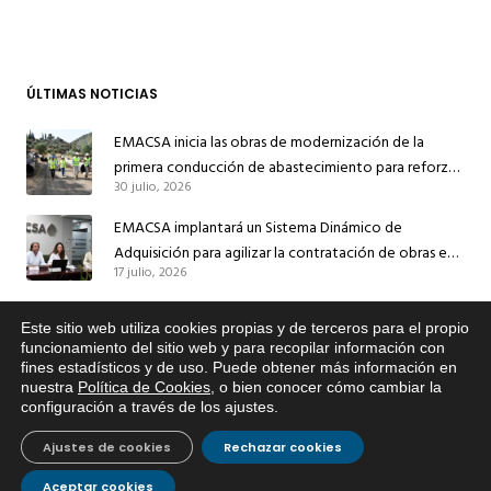
ÚLTIMAS NOTICIAS
EMACSA inicia las obras de modernización de la
primera conducción de abastecimiento para reforzar
30 julio, 2026
el suministro de agua de Córdoba
EMACSA implantará un Sistema Dinámico de
Adquisición para agilizar la contratación de obras en
17 julio, 2026
sus redes e instalaciones
EMACSA inicia hoy las obras de una nueva arteria de
Este sitio web utiliza cookies propias y de terceros para el propio
abastecimiento y una red de agua no potable en
x
funcionamiento del sitio web y para recopilar información con
13 julio, 2026
Ingeniero Ruiz de Azúa
fines estadísticos y de uso. Puede obtener más información en
Si tiene cualquier duda sobre
nuestra
Política de Cookies
, o bien conocer cómo cambiar la
EMACSA, haga click abajo.
Caracterización ZA Córdoba Red Quemadas- 1ª Sem
configuración a través de los ajustes
.
2026
9 julio, 2026
Ajustes de cookies
Rechazar cookies
Caracterización ZA Córdoba Red Carrera Caballo-1º
Aceptar cookies