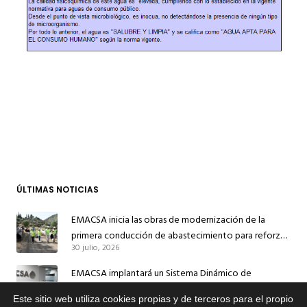
ÚLTIMAS NOTICIAS
EMACSA inicia las obras de modernización de la
primera conducción de abastecimiento para reforzar
30 julio, 2026
el suministro de agua de Córdoba
EMACSA implantará un Sistema Dinámico de
Adquisición para agilizar la contratación de obras en
Este sitio web utiliza cookies propias y de terceros para el propio
17 julio, 2026
sus redes e instalaciones