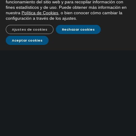
x
funcionamiento del sitio web y para recopilar información con
fines estadísticos y de uso. Puede obtener más información en
EMACSA inicia hoy las obras de una nueva arteria de
Si tiene cualquier duda sobre
nuestra
Política de Cookies
, o bien conocer cómo cambiar la
EMACSA, haga click abajo.
abastecimiento y una red de agua no potable en
configuración a través de los ajustes
.
13 julio, 2026
Ingeniero Ruiz de Azúa
Ajustes de cookies
Rechazar cookies
Caracterización ZA Córdoba Red Quemadas- 1ª Sem
2026
Aceptar cookies
9 julio, 2026
Caracterización ZA Córdoba Red Carrera Caballo-1º
Sem 2026
9 julio, 2026
Caracterización ZA Medina Azahara-1º Sem 2026
9 julio, 2026
CONTÁCTANOS