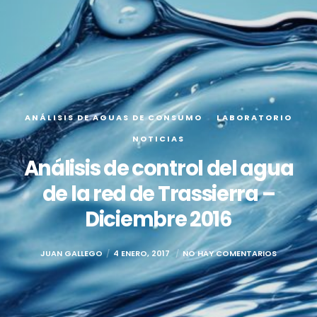
ANÁLISIS DE AGUAS DE CONSUMO
LABORATORIO
NOTICIAS
Análisis de control del agua
de la red de Trassierra –
Diciembre 2016
JUAN GALLEGO
4 ENERO, 2017
NO HAY COMENTARIOS