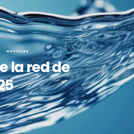
O
NOTICIAS
e la red de
25