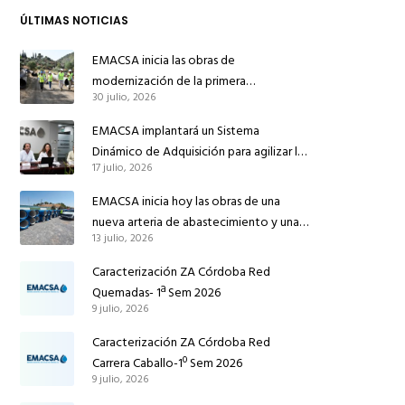
ÚLTIMAS NOTICIAS
EMACSA inicia las obras de
modernización de la primera
30 julio, 2026
conducción de abastecimiento para
reforzar el suministro de agua de
EMACSA implantará un Sistema
Córdoba
Dinámico de Adquisición para agilizar la
17 julio, 2026
contratación de obras en sus redes e
instalaciones
EMACSA inicia hoy las obras de una
nueva arteria de abastecimiento y una
13 julio, 2026
red de agua no potable en Ingeniero
Ruiz de Azúa
Caracterización ZA Córdoba Red
Quemadas- 1ª Sem 2026
9 julio, 2026
Caracterización ZA Córdoba Red
Carrera Caballo-1º Sem 2026
9 julio, 2026