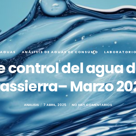
 AGUAS
ANÁLISIS DE AGUAS DE CONSUMO
LABORATORI
e control del agua d
rassierra– Marzo 20
ANALISIS
7 ABRIL, 2025
NO HAY COMENTARIOS