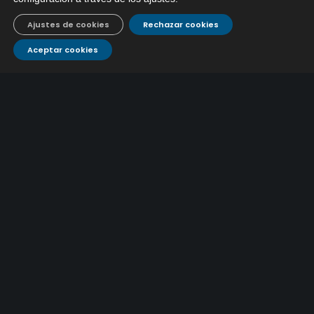
Caracterización ZA Córdoba Red Quemadas- 1ª Sem
Ajustes de cookies
Rechazar cookies
2026
9 julio, 2026
Aceptar cookies
Caracterización ZA Córdoba Red Carrera Caballo-1º
Sem 2026
9 julio, 2026
Caracterización ZA Medina Azahara-1º Sem 2026
9 julio, 2026
CONTÁCTANOS
Atención al
Corporativo
C/ De los Plateros, 1
14006 Córdoba
cliente
957 222 500