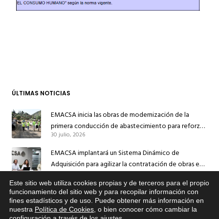
ÚLTIMAS NOTICIAS
EMACSA inicia las obras de modernización de la
primera conducción de abastecimiento para reforzar
30 julio, 2026
el suministro de agua de Córdoba
EMACSA implantará un Sistema Dinámico de
Adquisición para agilizar la contratación de obras en
17 julio, 2026
sus redes e instalaciones
Este sitio web utiliza cookies propias y de terceros para el propio
EMACSA inicia hoy las obras de una nueva arteria de
x
funcionamiento del sitio web y para recopilar información con
abastecimiento y una red de agua no potable en
fines estadísticos y de uso. Puede obtener más información en
Si tiene cualquier duda sobre
nuestra
Política de Cookies
, o bien conocer cómo cambiar la
13 julio, 2026
EMACSA, haga click abajo.
Ingeniero Ruiz de Azúa
configuración a través de los ajustes
.