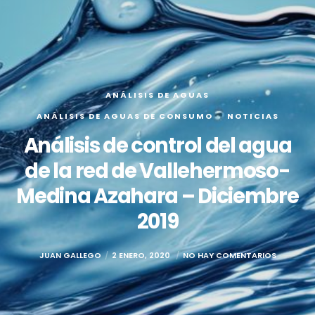
ANÁLISIS DE AGUAS
ANÁLISIS DE AGUAS DE CONSUMO
NOTICIAS
Análisis de control del agua
de la red de Vallehermoso-
Medina Azahara – Diciembre
2019
JUAN GALLEGO
2 ENERO, 2020
NO HAY COMENTARIOS