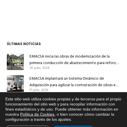
ÚLTIMAS NOTICIAS
EMACSA inicia las obras de modernización de la
primera conducción de abastecimiento para reforzar
30 julio, 2026
el suministro de agua de Córdoba
EMACSA implantará un Sistema Dinámico de
Adquisición para agilizar la contratación de obras en
17 julio, 2026
sus redes e instalaciones
Este sitio web utiliza cookies propias y de terceros para el propio
EMACSA inicia hoy las obras de una nueva arteria de
x
funcionamiento del sitio web y para recopilar información con
abastecimiento y una red de agua no potable en
fines estadísticos y de uso. Puede obtener más información en
Si tiene cualquier duda sobre
13 julio, 2026
Ingeniero Ruiz de Azúa
nuestra
Política de Cookies
, o bien conocer cómo cambiar la
EMACSA, haga click abajo.
configuración a través de los ajustes
.
Caracterización ZA Córdoba Red Quemadas- 1ª Sem