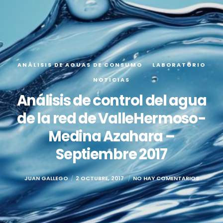
ANÁLISIS DE AGUAS DE CONSUMO
LABORATORIO
NOTICIAS
Análisis de control del agua
de la red de ValleHermoso-
Medina Azahara –
Septiembre 2017
JUAN GALLEGO
2 OCTUBRE, 2017
NO HAY COMENTARIOS