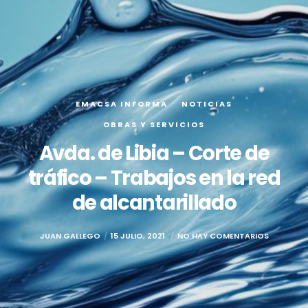
EMACSA INFORMA
NOTICIAS
OBRAS Y SERVICIOS
Avda. de Libia – Corte de
tráfico – Trabajos en la red
de alcantarillado
JUAN GALLEGO
15 JULIO, 2021
NO HAY COMENTARIOS