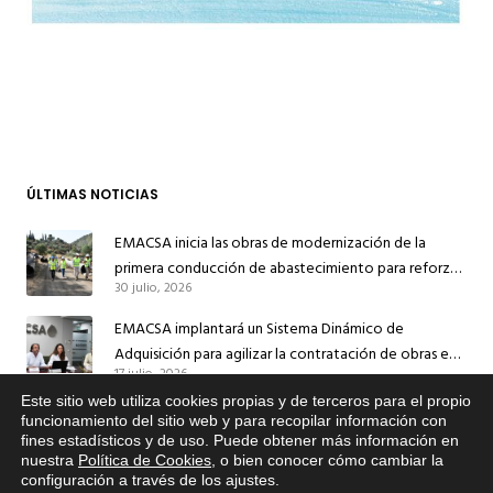
ÚLTIMAS NOTICIAS
EMACSA inicia las obras de modernización de la
primera conducción de abastecimiento para reforzar
30 julio, 2026
el suministro de agua de Córdoba
EMACSA implantará un Sistema Dinámico de
Adquisición para agilizar la contratación de obras en
17 julio, 2026
sus redes e instalaciones
Este sitio web utiliza cookies propias y de terceros para el propio
EMACSA inicia hoy las obras de una nueva arteria de
x
funcionamiento del sitio web y para recopilar información con
abastecimiento y una red de agua no potable en
fines estadísticos y de uso. Puede obtener más información en
Si tiene cualquier duda sobre
13 julio, 2026
nuestra
Política de Cookies
, o bien conocer cómo cambiar la
Ingeniero Ruiz de Azúa
EMACSA, haga click abajo.
configuración a través de los ajustes
.