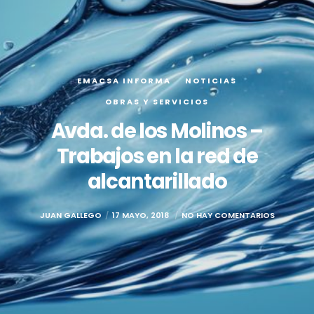
EMACSA INFORMA
NOTICIAS
OBRAS Y SERVICIOS
Avda. de los Molinos –
Trabajos en la red de
alcantarillado
JUAN GALLEGO
17 MAYO, 2018
NO HAY COMENTARIOS