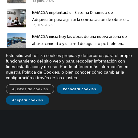
30 julio, 2026
el suministro de agua de Córdoba
EMACSA implantará un Sistema Dinámico de
Adquisición para agilizar la contratación de obras en
17 julio, 2026
sus redes e instalaciones
EMACSA inicia hoy las obras de una nueva arteria de
abastecimiento y una red de agua no potable en
13 julio, 2026
Ingeniero Ruiz de Azúa
Este sitio web utiliza cookies propias y de terceros para el propio
Caracterización ZA Córdoba Red Quemadas- 1ª Sem
x
funcionamiento del sitio web y para recopilar información con
fines estadísticos y de uso. Puede obtener más información en
2026
Si tiene cualquier duda sobre
nuestra
Política de Cookies
, o bien conocer cómo cambiar la
9 julio, 2026
EMACSA, haga click abajo.
configuración a través de los ajustes
.
Caracterización ZA Córdoba Red Carrera Caballo-1º
Ajustes de cookies
Rechazar cookies
Sem 2026
9 julio, 2026
Aceptar cookies
Caracterización ZA Medina Azahara-1º Sem 2026
9 julio, 2026