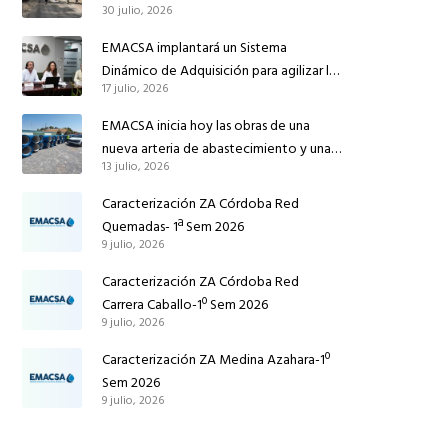
30 julio, 2026
conducción de abastecimiento para
reforzar el suministro de agua de
EMACSA implantará un Sistema
Córdoba
Dinámico de Adquisición para agilizar la
17 julio, 2026
contratación de obras en sus redes e
instalaciones
EMACSA inicia hoy las obras de una
nueva arteria de abastecimiento y una
13 julio, 2026
red de agua no potable en Ingeniero
Ruiz de Azúa
Caracterización ZA Córdoba Red
Quemadas- 1ª Sem 2026
9 julio, 2026
Caracterización ZA Córdoba Red
Carrera Caballo-1º Sem 2026
9 julio, 2026
Caracterización ZA Medina Azahara-1º
Sem 2026
9 julio, 2026