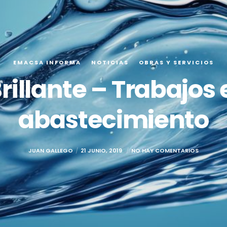
EMACSA INFORMA
NOTICIAS
OBRAS Y SERVICIOS
rillante – Trabajos 
abastecimiento
JUAN GALLEGO
21 JUNIO, 2019
NO HAY COMENTARIOS