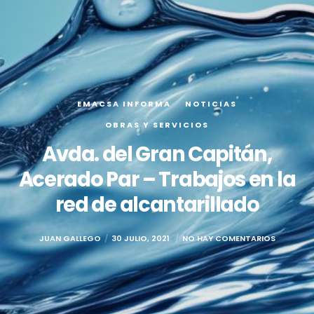
EMACSA INFORMA
NOTICIAS
OBRAS Y SERVICIOS
Avda. del Gran Capitán,
Acerado Par – Trabajos en la
red de alcantarillado
JUAN GALLEGO
30 JULIO, 2021
NO HAY COMENTARIOS