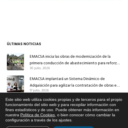
ÚLTIMAS NOTICIAS
EMACSA inicia las obras de modernización de la
primera conducción de abastecimiento para reforzar
30 julio, 2026
el suministro de agua de Córdoba
EMACSA implantará un Sistema Dinámico de
Adquisición para agilizar la contratación de obras en
17 julio, 2026
sus redes e instalaciones
Este sitio web utiliza cookies propias y de terceros para el propio
EMACSA inicia hoy las obras de una nueva arteria de
x
funcionamiento del sitio web y para recopilar información con
abastecimiento y una red de agua no potable en
fines estadísticos y de uso. Puede obtener más información en
Si tiene cualquier duda sobre
13 julio, 2026
Ingeniero Ruiz de Azúa
nuestra
Política de Cookies
, o bien conocer cómo cambiar la
EMACSA, haga click abajo.
configuración a través de los ajustes
.
Caracterización ZA Córdoba Red Quemadas- 1ª Sem