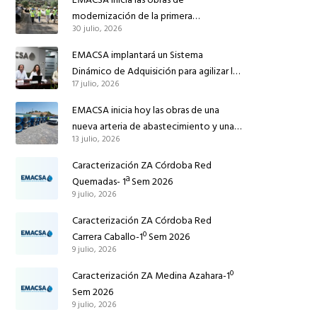
modernización de la primera
30 julio, 2026
conducción de abastecimiento para
reforzar el suministro de agua de
EMACSA implantará un Sistema
Córdoba
Dinámico de Adquisición para agilizar la
17 julio, 2026
contratación de obras en sus redes e
instalaciones
EMACSA inicia hoy las obras de una
nueva arteria de abastecimiento y una
13 julio, 2026
red de agua no potable en Ingeniero
Ruiz de Azúa
Caracterización ZA Córdoba Red
Quemadas- 1ª Sem 2026
9 julio, 2026
Caracterización ZA Córdoba Red
Carrera Caballo-1º Sem 2026
9 julio, 2026
Caracterización ZA Medina Azahara-1º
Sem 2026
9 julio, 2026