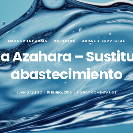
EMACSA INFORMA
NOTICIAS
OBRAS Y SERVICIOS
a Azahara – Sustitu
abastecimiento
JUAN GALLEGO
15 ENERO, 2016
NO HAY COMENTARIOS