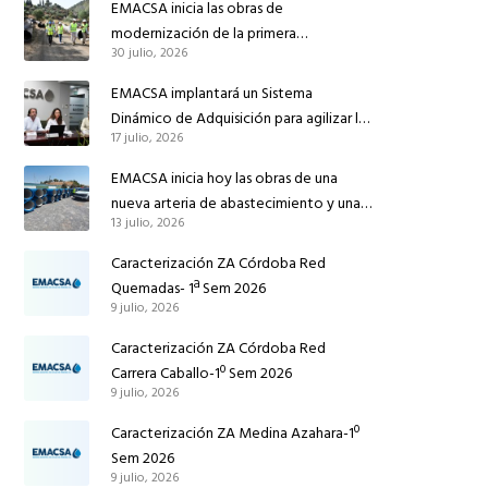
EMACSA inicia las obras de
modernización de la primera
30 julio, 2026
conducción de abastecimiento para
reforzar el suministro de agua de
EMACSA implantará un Sistema
Córdoba
Dinámico de Adquisición para agilizar la
17 julio, 2026
contratación de obras en sus redes e
instalaciones
EMACSA inicia hoy las obras de una
nueva arteria de abastecimiento y una
13 julio, 2026
red de agua no potable en Ingeniero
Ruiz de Azúa
Caracterización ZA Córdoba Red
Quemadas- 1ª Sem 2026
9 julio, 2026
Caracterización ZA Córdoba Red
Carrera Caballo-1º Sem 2026
9 julio, 2026
Caracterización ZA Medina Azahara-1º
Sem 2026
9 julio, 2026