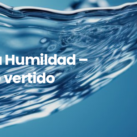
a Humildad –
 vertido