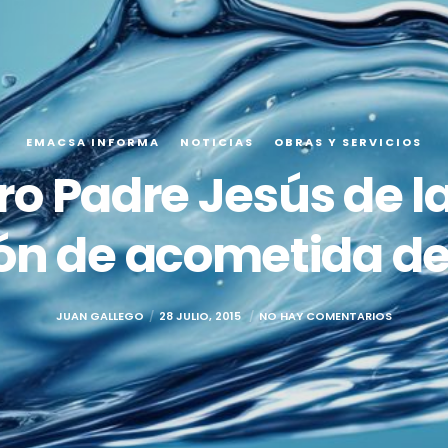
EMACSA INFORMA
NOTICIAS
OBRAS Y SERVICIOS
ro Padre Jesús de l
ón de acometida de
JUAN GALLEGO
28 JULIO, 2015
NO HAY COMENTARIOS