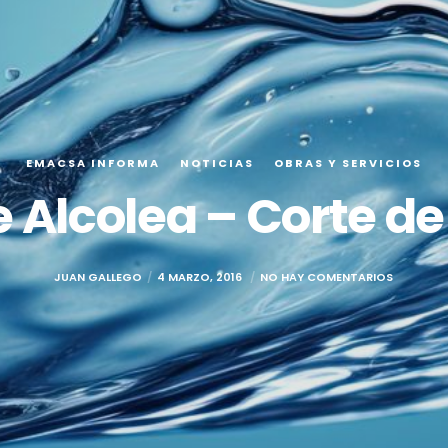
EMACSA INFORMA
NOTICIAS
OBRAS Y SERVICIOS
e Alcolea – Corte de
JUAN GALLEGO
4 MARZO, 2016
NO HAY COMENTARIOS