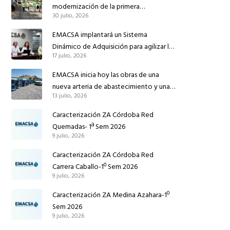
modernización de la primera
30 julio, 2026
conducción de abastecimiento para
reforzar el suministro de agua de
EMACSA implantará un Sistema
Córdoba
Dinámico de Adquisición para agilizar la
17 julio, 2026
contratación de obras en sus redes e
instalaciones
EMACSA inicia hoy las obras de una
nueva arteria de abastecimiento y una
13 julio, 2026
red de agua no potable en Ingeniero
Ruiz de Azúa
Caracterización ZA Córdoba Red
Quemadas- 1ª Sem 2026
9 julio, 2026
Caracterización ZA Córdoba Red
Carrera Caballo-1º Sem 2026
9 julio, 2026
Caracterización ZA Medina Azahara-1º
Sem 2026
9 julio, 2026