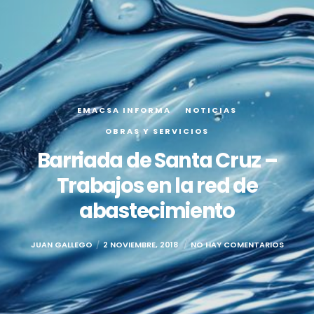
EMACSA INFORMA
NOTICIAS
OBRAS Y SERVICIOS
Barriada de Santa Cruz –
Trabajos en la red de
abastecimiento
JUAN GALLEGO
2 NOVIEMBRE, 2018
NO HAY COMENTARIOS