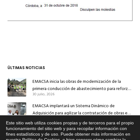
ÚLTIMAS NOTICIAS
EMACSA inicia las obras de modernización de la
primera conducción de abastecimiento para reforzar
30 julio, 2026
el suministro de agua de Córdoba
EMACSA implantará un Sistema Dinámico de
Adquisición para agilizar la contratación de obras en
17 julio, 2026
sus redes e instalaciones
Este sitio web utiliza cookies propias y de terceros para el propio
x
funcionamiento del sitio web y para recopilar información con
EMACSA inicia hoy las obras de una nueva arteria de
fines estadísticos y de uso. Puede obtener más información en
Si tiene cualquier duda sobre
abastecimiento y una red de agua no potable en
nuestra
Política de Cookies
, o bien conocer cómo cambiar la