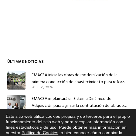
ÚLTIMAS NOTICIAS
EMACSA inicia las obras de modernización de la
primera conducción de abastecimiento para reforzar
30 julio, 2026
el suministro de agua de Córdoba
EMACSA implantará un Sistema Dinámico de
Adquisición para agilizar la contratación de obras en
17 julio, 2026
sus redes e instalaciones
Este sitio web utiliza cookies propias y de terceros para el propio
EMACSA inicia hoy las obras de una nueva arteria de
x
funcionamiento del sitio web y para recopilar información con
fines estadísticos y de uso. Puede obtener más información en
Si tiene cualquier duda sobre
abastecimiento y una red de agua no potable en
nuestra
Política de Cookies
, o bien conocer cómo cambiar la
EMACSA, haga click abajo.
13 julio, 2026