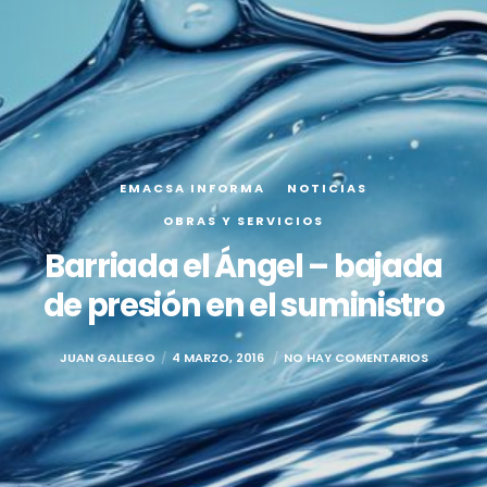
EMACSA INFORMA
NOTICIAS
OBRAS Y SERVICIOS
Barriada el Ángel – bajada
de presión en el suministro
JUAN GALLEGO
4 MARZO, 2016
NO HAY COMENTARIOS