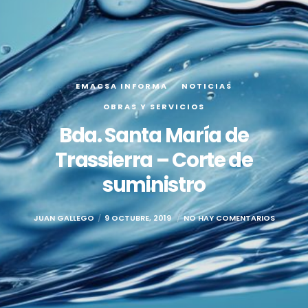
EMACSA INFORMA
NOTICIAS
OBRAS Y SERVICIOS
Bda. Santa María de
Trassierra – Corte de
suministro
JUAN GALLEGO
9 OCTUBRE, 2019
NO HAY COMENTARIOS