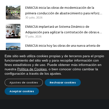
EMACSA inicia las obras de modernización de la
primera conducción de abastecimiento para reforzar
30 julio, 2026
el suministro de agua de Córdoba
EMACSA implantará un Sistema Dinámico de
Adquisición para agilizar la contratación de obras en
17 julio, 2026
sus redes e instalaciones
EMACSA inicia hoy las obras de una nueva arteria de
abastecimiento y una red de agua no potable en
13 julio, 2026
Este sitio web utiliza cookies propias y de terceros para el propio
Ingeniero Ruiz de Azúa
x
funcionamiento del sitio web y para recopilar información con
Caracterización ZA Córdoba Red Quemadas- 1ª Sem
fines estadísticos y de uso. Puede obtener más información en
Si tiene cualquier duda sobre
nuestra
Política de Cookies
, o bien conocer cómo cambiar la
2026
EMACSA, haga click abajo.
configuración a través de los ajustes
.
9 julio, 2026
Ajustes de cookies
Rechazar cookies
Caracterización ZA Córdoba Red Carrera Caballo-1º
Sem 2026
Aceptar cookies
9 julio, 2026
Caracterización ZA Medina Azahara-1º Sem 2026