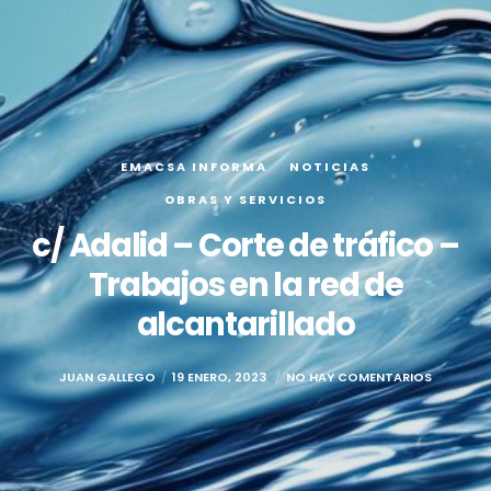
EMACSA INFORMA
NOTICIAS
OBRAS Y SERVICIOS
c/ Adalid – Corte de tráfico –
Trabajos en la red de
alcantarillado
JUAN GALLEGO
19 ENERO, 2023
NO HAY COMENTARIOS