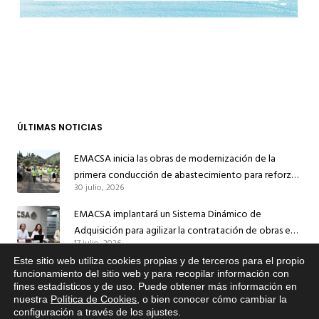
ÚLTIMAS NOTICIAS
EMACSA inicia las obras de modernización de la
primera conducción de abastecimiento para reforzar
30 julio, 2026
el suministro de agua de Córdoba
EMACSA implantará un Sistema Dinámico de
Adquisición para agilizar la contratación de obras en
17 julio, 2026
sus redes e instalaciones
Este sitio web utiliza cookies propias y de terceros para el propio
EMACSA inicia hoy las obras de una nueva arteria de
x
funcionamiento del sitio web y para recopilar información con
abastecimiento y una red de agua no potable en
fines estadísticos y de uso. Puede obtener más información en
Si tiene cualquier duda sobre
13 julio, 2026
nuestra
Política de Cookies
, o bien conocer cómo cambiar la
Ingeniero Ruiz de Azúa
EMACSA, haga click abajo.
configuración a través de los ajustes
.