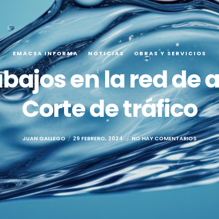
EMACSA INFORMA
NOTICIAS
OBRAS Y SERVICIOS
abajos en la red de 
Corte de tráfico
JUAN GALLEGO
29 FEBRERO, 2024
NO HAY COMENTARIOS