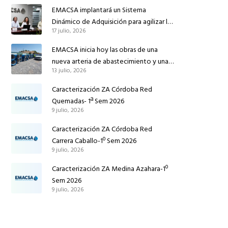
reforzar el suministro de agua de
EMACSA implantará un Sistema
Córdoba
Dinámico de Adquisición para agilizar la
17 julio, 2026
contratación de obras en sus redes e
instalaciones
EMACSA inicia hoy las obras de una
nueva arteria de abastecimiento y una
13 julio, 2026
red de agua no potable en Ingeniero
Ruiz de Azúa
Caracterización ZA Córdoba Red
Quemadas- 1ª Sem 2026
9 julio, 2026
Caracterización ZA Córdoba Red
Carrera Caballo-1º Sem 2026
9 julio, 2026
Caracterización ZA Medina Azahara-1º
Sem 2026
9 julio, 2026