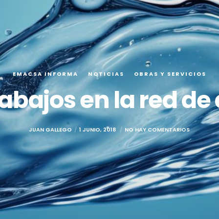
EMACSA INFORMA
NOTICIAS
OBRAS Y SERVICIOS
rabajos en la red de
JUAN GALLEGO
1 JUNIO, 2018
NO HAY COMENTARIOS