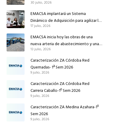
30 julio, 2026
conducción de abastecimiento para
reforzar el suministro de agua de
EMACSA implantará un Sistema
Córdoba
Dinámico de Adquisición para agilizar la
17 julio, 2026
contratación de obras en sus redes e
instalaciones
EMACSA inicia hoy las obras de una
nueva arteria de abastecimiento y una
13 julio, 2026
red de agua no potable en Ingeniero
Ruiz de Azúa
Caracterización ZA Córdoba Red
Quemadas- 1ª Sem 2026
9 julio, 2026
Caracterización ZA Córdoba Red
Carrera Caballo-1º Sem 2026
9 julio, 2026
Caracterización ZA Medina Azahara-1º
Sem 2026
9 julio, 2026