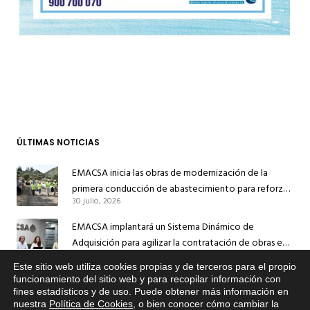
ÚLTIMAS NOTICIAS
EMACSA inicia las obras de modernización de la
primera conducción de abastecimiento para reforzar
30 julio, 2026
el suministro de agua de Córdoba
EMACSA implantará un Sistema Dinámico de
Adquisición para agilizar la contratación de obras en
17 julio, 2026
sus redes e instalaciones
Este sitio web utiliza cookies propias y de terceros para el propio
EMACSA inicia hoy las obras de una nueva arteria de
x
funcionamiento del sitio web y para recopilar información con
fines estadísticos y de uso. Puede obtener más información en
Si tiene cualquier duda sobre
abastecimiento y una red de agua no potable en
nuestra
Política de Cookies
, o bien conocer cómo cambiar la
EMACSA, haga click abajo.
13 julio, 2026