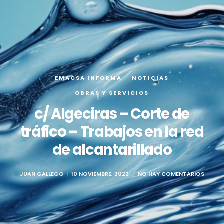
EMACSA INFORMA
NOTICIAS
OBRAS Y SERVICIOS
c/ Algeciras – Corte de
tráfico – Trabajos en la red
de alcantarillado
JUAN GALLEGO
10 NOVIEMBRE, 2022
NO HAY COMENTARIOS