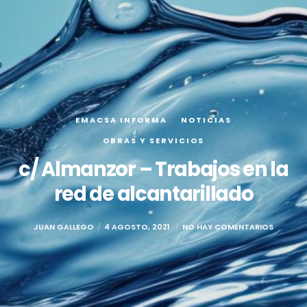
EMACSA INFORMA
NOTICIAS
OBRAS Y SERVICIOS
c/ Almanzor – Trabajos en la
red de alcantarillado
JUAN GALLEGO
4 AGOSTO, 2021
NO HAY COMENTARIOS