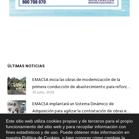
ÚLTIMAS NOTICIAS
EMACSA inicia las obras de modernización de la
primera conducción de abastecimiento para reforzar
30 julio, 2026
el suministro de agua de Córdoba
EMACSA implantará un Sistema Dinámico de
Adquisición para agilizar la contratación de obras en
17 julio, 2026
sus redes e instalaciones
Este sitio web utiliza cookies propias y de terceros para el propio
x
funcionamiento del sitio web y para recopilar información con
EMACSA inicia hoy las obras de una nueva arteria de
fines estadísticos y de uso. Puede obtener más información en
Si tiene cualquier duda sobre
abastecimiento y una red de agua no potable en
nuestra
Política de Cookies
, o bien conocer cómo cambiar la
EMACSA, haga click abajo.