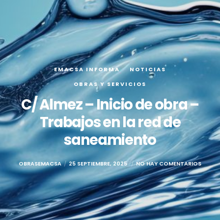
EMACSA INFORMA
NOTICIAS
OBRAS Y SERVICIOS
C/ Almez – Inicio de obra –
Trabajos en la red de
saneamiento
OBRASEMACSA
25 SEPTIEMBRE, 2025
NO HAY COMENTARIOS