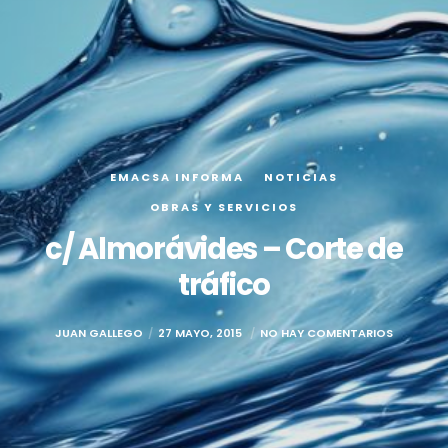
EMACSA INFORMA
NOTICIAS
OBRAS Y SERVICIOS
c/ Almorávides – Corte de
tráfico
JUAN GALLEGO
27 MAYO, 2015
NO HAY COMENTARIOS