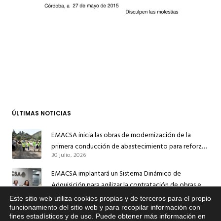
ÚLTIMAS NOTICIAS
EMACSA inicia las obras de modernización de la
primera conducción de abastecimiento para reforzar
30 julio, 2026
el suministro de agua de Córdoba
EMACSA implantará un Sistema Dinámico de
Adquisición para agilizar la contratación de obras en
17 julio, 2026
sus redes e instalaciones
Este sitio web utiliza cookies propias y de terceros para el propio
x
funcionamiento del sitio web y para recopilar información con
EMACSA inicia hoy las obras de una nueva arteria de
fines estadísticos y de uso. Puede obtener más información en
Si tiene cualquier duda sobre