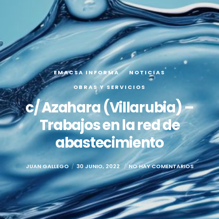
EMACSA INFORMA
NOTICIAS
OBRAS Y SERVICIOS
c/ Azahara (Villarubia) –
Trabajos en la red de
abastecimiento
JUAN GALLEGO
30 JUNIO, 2022
NO HAY COMENTARIOS