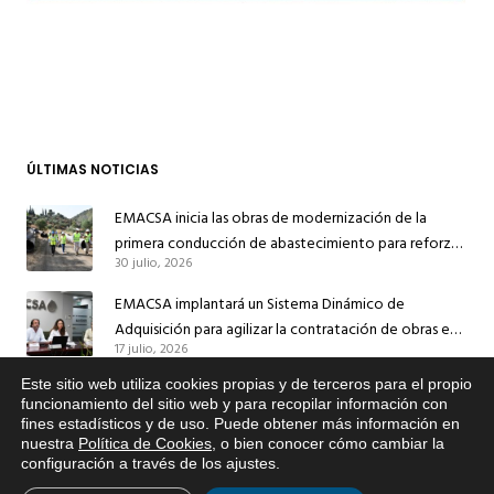
ÚLTIMAS NOTICIAS
EMACSA inicia las obras de modernización de la
primera conducción de abastecimiento para reforzar
30 julio, 2026
el suministro de agua de Córdoba
EMACSA implantará un Sistema Dinámico de
Adquisición para agilizar la contratación de obras en
17 julio, 2026
sus redes e instalaciones
Este sitio web utiliza cookies propias y de terceros para el propio
EMACSA inicia hoy las obras de una nueva arteria de
x
funcionamiento del sitio web y para recopilar información con
abastecimiento y una red de agua no potable en
fines estadísticos y de uso. Puede obtener más información en
Si tiene cualquier duda sobre
13 julio, 2026
Ingeniero Ruiz de Azúa
nuestra
Política de Cookies
, o bien conocer cómo cambiar la
EMACSA, haga click abajo.
configuración a través de los ajustes
.
Caracterización ZA Córdoba Red Quemadas- 1ª Sem