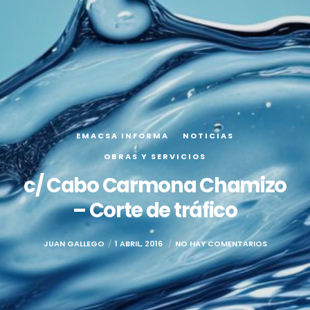
EMACSA INFORMA
NOTICIAS
OBRAS Y SERVICIOS
c/ Cabo Carmona Chamizo
– Corte de tráfico
JUAN GALLEGO
1 ABRIL, 2016
NO HAY COMENTARIOS