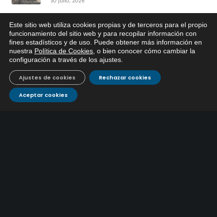
30 julio, 2026
el suministro de agua de Córdoba
EMACSA implantará un Sistema Dinámico de
Este sitio web utiliza cookies propias y de terceros para el propio
Adquisición para agilizar la contratación de obras en
x
funcionamiento del sitio web y para recopilar información con
17 julio, 2026
sus redes e instalaciones
fines estadísticos y de uso. Puede obtener más información en
Si tiene cualquier duda sobre
nuestra
Política de Cookies
, o bien conocer cómo cambiar la
EMACSA, haga click abajo.
EMACSA inicia hoy las obras de una nueva arteria de
configuración a través de los ajustes
.
abastecimiento y una red de agua no potable en
13 julio, 2026
Ingeniero Ruiz de Azúa
Ajustes de cookies
Rechazar cookies
Caracterización ZA Córdoba Red Quemadas- 1ª Sem
Aceptar cookies
2026
9 julio, 2026
Caracterización ZA Córdoba Red Carrera Caballo-1º
Sem 2026
9 julio, 2026
Caracterización ZA Medina Azahara-1º Sem 2026
9 julio, 2026