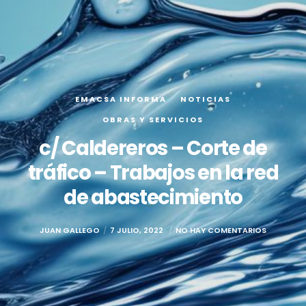
EMACSA INFORMA
NOTICIAS
OBRAS Y SERVICIOS
c/ Caldereros – Corte de
tráfico – Trabajos en la red
de abastecimiento
JUAN GALLEGO
7 JULIO, 2022
NO HAY COMENTARIOS