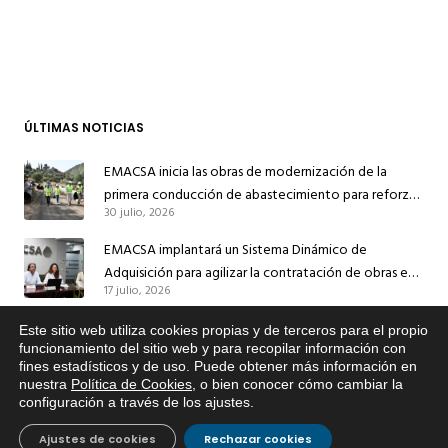
ÚLTIMAS NOTICIAS
EMACSA inicia las obras de modernización de la
primera conducción de abastecimiento para reforzar
30 julio, 2026
el suministro de agua de Córdoba
EMACSA implantará un Sistema Dinámico de
Adquisición para agilizar la contratación de obras en
17 julio, 2026
sus redes e instalaciones
EMACSA inicia hoy las obras de una nueva arteria de
Este sitio web utiliza cookies propias y de terceros para el propio
abastecimiento y una red de agua no potable en
x
funcionamiento del sitio web y para recopilar información con
fines estadísticos y de uso. Puede obtener más información en
Si tiene cualquier duda sobre
13 julio, 2026
Ingeniero Ruiz de Azúa
nuestra
Política de Cookies
, o bien conocer cómo cambiar la
EMACSA, haga click abajo.
configuración a través de los ajustes
.
Caracterización ZA Córdoba Red Quemadas- 1ª Sem
2026
Ajustes de cookies
Rechazar cookies
9 julio, 2026