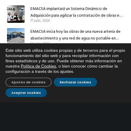
EMACSA implantará un Sistema Dinámico de
Adquisición para agilizar la contratación de obras en
17 julio, 2026
sus redes e instalaciones
EMACSA inicia hoy las obras de una nueva arteria de
abastecimiento y una red de agua no potable en
13 julio, 2026
Ingeniero Ruiz de Azúa
Este sitio web utiliza cookies propias y de terceros para el propio
Caracterización ZA Córdoba Red Quemadas- 1ª Sem
x
funcionamiento del sitio web y para recopilar información con
2026
fines estadísticos y de uso. Puede obtener más información en
Si tiene cualquier duda sobre
9 julio, 2026
nuestra
Política de Cookies
, o bien conocer cómo cambiar la
EMACSA, haga click abajo.
configuración a través de los ajustes
.
Caracterización ZA Córdoba Red Carrera Caballo-1º
Ajustes de cookies
Rechazar cookies
Sem 2026
9 julio, 2026
Aceptar cookies
Caracterización ZA Medina Azahara-1º Sem 2026
9 julio, 2026