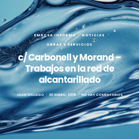
EMACSA INFORMA
NOTICIAS
OBRAS Y SERVICIOS
c/ Carbonell y Morand –
Trabajos en la red de
alcantarillado
JUAN GALLEGO
30 ENERO, 2018
NO HAY COMENTARIOS