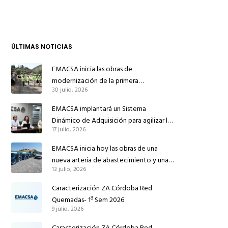
ÚLTIMAS NOTICIAS
EMACSA inicia las obras de
modernización de la primera
30 julio, 2026
conducción de abastecimiento para
reforzar el suministro de agua de
EMACSA implantará un Sistema
Córdoba
Dinámico de Adquisición para agilizar la
17 julio, 2026
contratación de obras en sus redes e
instalaciones
EMACSA inicia hoy las obras de una
nueva arteria de abastecimiento y una
13 julio, 2026
red de agua no potable en Ingeniero
Ruiz de Azúa
Caracterización ZA Córdoba Red
Quemadas- 1ª Sem 2026
9 julio, 2026
Caracterización ZA Córdoba Red