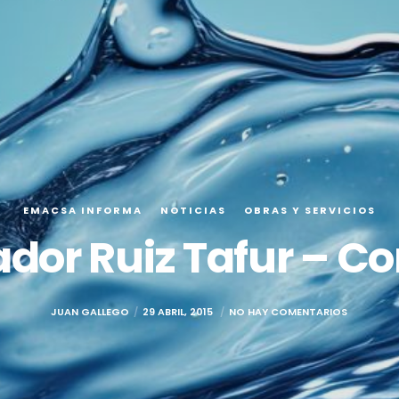
EMACSA INFORMA
NOTICIAS
OBRAS Y SERVICIOS
dor Ruiz Tafur – Cor
JUAN GALLEGO
29 ABRIL, 2015
NO HAY COMENTARIOS