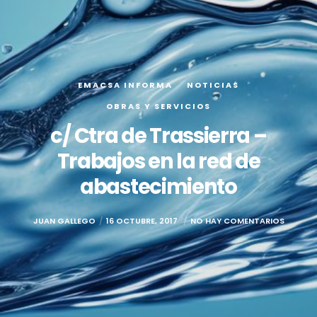
EMACSA INFORMA
NOTICIAS
OBRAS Y SERVICIOS
c/ Ctra de Trassierra –
Trabajos en la red de
abastecimiento
JUAN GALLEGO
16 OCTUBRE, 2017
NO HAY COMENTARIOS