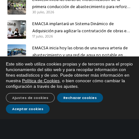
primera conducción de abastecimiento para reforzar
30 julio, 2026
el suministro de agua de Córdoba
EMACSA implantará un Sistema Dinámico de
Adquisición para agilizar la contratación de obras en
17 julio, 2026
sus redes e instalaciones
EMACSA inicia hoy las obras de una nueva arteria de
abastecimiento y una red de agua no potable en
13 julio, 2026
Ingeniero Ruiz de Azúa
Este sitio web utiliza cookies propias y de terceros para el propio
x
funcionamiento del sitio web y para recopilar información con
Caracterización ZA Córdoba Red Quemadas- 1ª Sem
fines estadísticos y de uso. Puede obtener más información en
Si tiene cualquier duda sobre
2026
nuestra
Política de Cookies
, o bien conocer cómo cambiar la
EMACSA, haga click abajo.
9 julio, 2026
configuración a través de los ajustes
.
Caracterización ZA Córdoba Red Carrera Caballo-1º
Ajustes de cookies
Rechazar cookies
Sem 2026
9 julio, 2026
Aceptar cookies
Caracterización ZA Medina Azahara-1º Sem 2026
9 julio, 2026