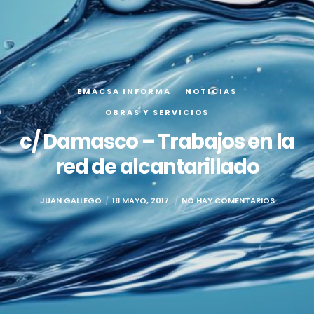
EMACSA INFORMA
NOTICIAS
OBRAS Y SERVICIOS
c/ Damasco – Trabajos en la
red de alcantarillado
JUAN GALLEGO
18 MAYO, 2017
NO HAY COMENTARIOS