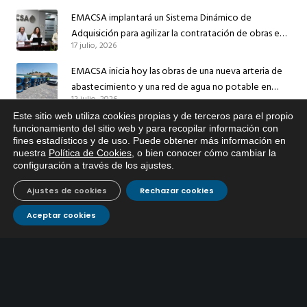
EMACSA implantará un Sistema Dinámico de
Adquisición para agilizar la contratación de obras en
17 julio, 2026
sus redes e instalaciones
EMACSA inicia hoy las obras de una nueva arteria de
abastecimiento y una red de agua no potable en
13 julio, 2026
Ingeniero Ruiz de Azúa
Este sitio web utiliza cookies propias y de terceros para el propio
Caracterización ZA Córdoba Red Quemadas- 1ª Sem
x
funcionamiento del sitio web y para recopilar información con
2026
fines estadísticos y de uso. Puede obtener más información en
Si tiene cualquier duda sobre
9 julio, 2026
nuestra
Política de Cookies
, o bien conocer cómo cambiar la
EMACSA, haga click abajo.
configuración a través de los ajustes
.
Caracterización ZA Córdoba Red Carrera Caballo-1º
Ajustes de cookies
Rechazar cookies
Sem 2026
9 julio, 2026
Aceptar cookies
Caracterización ZA Medina Azahara-1º Sem 2026
9 julio, 2026