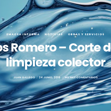
EMACSA INFORMA
NOTICIAS
OBRAS Y SERVICIOS
os Romero – Corte de
limpieza colector
JUAN GALLEGO
24 JUNIO, 2016
NO HAY COMENTARIOS