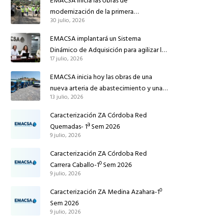
EMACSA inicia las obras de
modernización de la primera
30 julio, 2026
conducción de abastecimiento para
reforzar el suministro de agua de
EMACSA implantará un Sistema
Córdoba
Dinámico de Adquisición para agilizar la
17 julio, 2026
contratación de obras en sus redes e
instalaciones
EMACSA inicia hoy las obras de una
nueva arteria de abastecimiento y una
13 julio, 2026
red de agua no potable en Ingeniero
Ruiz de Azúa
Caracterización ZA Córdoba Red
Quemadas- 1ª Sem 2026
9 julio, 2026
Caracterización ZA Córdoba Red
Carrera Caballo-1º Sem 2026
9 julio, 2026
Caracterización ZA Medina Azahara-1º
Sem 2026
9 julio, 2026