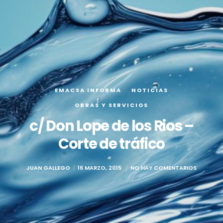
EMACSA INFORMA
NOTICIAS
OBRAS Y SERVICIOS
c/ Don Lope de los Rios –
Corte de tráfico
JUAN GALLEGO
16 MARZO, 2015
NO HAY COMENTARIOS