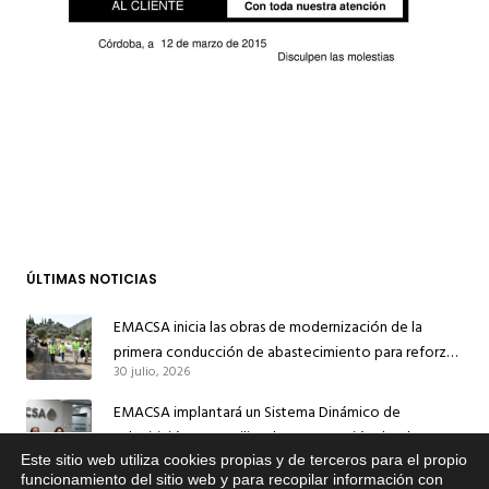
ÚLTIMAS NOTICIAS
EMACSA inicia las obras de modernización de la
primera conducción de abastecimiento para reforzar
30 julio, 2026
el suministro de agua de Córdoba
EMACSA implantará un Sistema Dinámico de
Adquisición para agilizar la contratación de obras en
17 julio, 2026
sus redes e instalaciones
Este sitio web utiliza cookies propias y de terceros para el propio
x
funcionamiento del sitio web y para recopilar información con