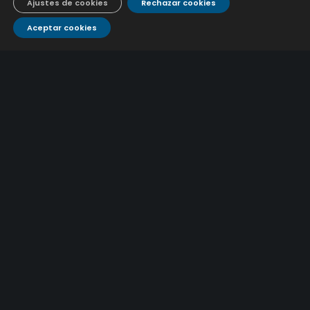
Ajustes de cookies
Rechazar cookies
9 julio, 2026
Aceptar cookies
Caracterización ZA Córdoba Red Carrera Caballo-1º
Sem 2026
9 julio, 2026
Caracterización ZA Medina Azahara-1º Sem 2026
9 julio, 2026
CONTÁCTANOS
Atención al
Corporativo
C/ De los Plateros, 1
14006 Córdoba
cliente
957 222 500
aguacor@emacsa.es
900 700 070
atcliente@emacsa.es