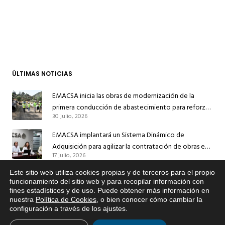
ÚLTIMAS NOTICIAS
EMACSA inicia las obras de modernización de la
primera conducción de abastecimiento para reforzar
30 julio, 2026
el suministro de agua de Córdoba
EMACSA implantará un Sistema Dinámico de
Adquisición para agilizar la contratación de obras en
17 julio, 2026
sus redes e instalaciones
EMACSA inicia hoy las obras de una nueva arteria de
Este sitio web utiliza cookies propias y de terceros para el propio
x
funcionamiento del sitio web y para recopilar información con
abastecimiento y una red de agua no potable en
fines estadísticos y de uso. Puede obtener más información en
Si tiene cualquier duda sobre
13 julio, 2026
Ingeniero Ruiz de Azúa
nuestra
Política de Cookies
, o bien conocer cómo cambiar la
EMACSA, haga click abajo.
configuración a través de los ajustes
.
Caracterización ZA Córdoba Red Quemadas- 1ª Sem
2026