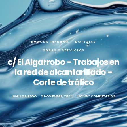
EMACSA INFORMA
NOTICIAS
OBRAS Y SERVICIOS
c/ El Algarrobo – Trabajos en
la red de alcantarillado –
Corte de tráfico
JUAN GALLEGO
9 NOVIEMBRE, 2023
NO HAY COMENTARIOS