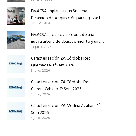
conducción de abastecimiento para
reforzar el suministro de agua de
EMACSA implantará un Sistema
Córdoba
Dinámico de Adquisición para agilizar la
17 julio, 2026
contratación de obras en sus redes e
instalaciones
EMACSA inicia hoy las obras de una
nueva arteria de abastecimiento y una
13 julio, 2026
red de agua no potable en Ingeniero
Ruiz de Azúa
Caracterización ZA Córdoba Red
Quemadas- 1ª Sem 2026
9 julio, 2026
Caracterización ZA Córdoba Red
Carrera Caballo-1º Sem 2026
9 julio, 2026
Caracterización ZA Medina Azahara-1º
Sem 2026
9 julio, 2026