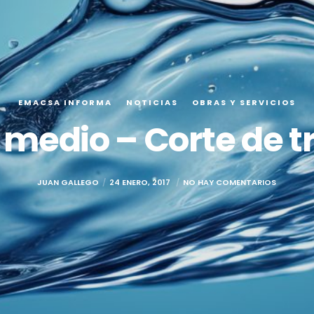
EMACSA INFORMA
NOTICIAS
OBRAS Y SERVICIOS
 medio – Corte de t
JUAN GALLEGO
24 ENERO, 2017
NO HAY COMENTARIOS