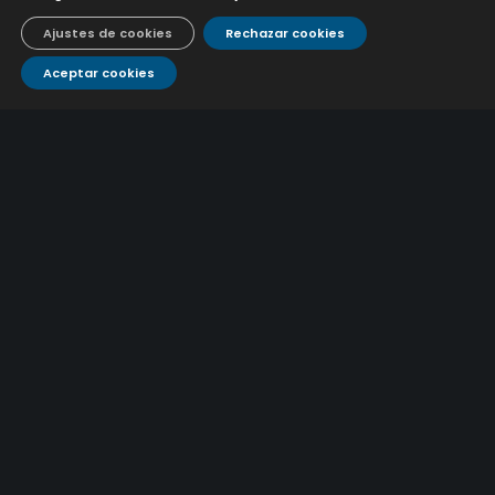
Caracterización ZA Córdoba Red Quemadas- 1ª Sem
Ajustes de cookies
Rechazar cookies
2026
9 julio, 2026
Aceptar cookies
Caracterización ZA Córdoba Red Carrera Caballo-1º
Sem 2026
9 julio, 2026
Caracterización ZA Medina Azahara-1º Sem 2026
9 julio, 2026
CONTÁCTANOS
Atención al
Corporativo
C/ De los Plateros, 1
14006 Córdoba
cliente
957 222 500