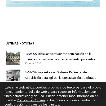
ÚLTIMAS NOTICIAS
EMACSA inicia las obras de modernización de la
primera conducción de abastecimiento para reforzar
30 julio, 2026
el suministro de agua de Córdoba
EMACSA implantará un Sistema Dinámico de
Adquisición para agilizar la contratación de obras en
17 julio, 2026
sus redes e instalaciones
Este sitio web utiliza cookies propias y de terceros para el propio
EMACSA inicia hoy las obras de una nueva arteria de
x
funcionamiento del sitio web y para recopilar información con
abastecimiento y una red de agua no potable en
fines estadísticos y de uso. Puede obtener más información en
Si tiene cualquier duda sobre
13 julio, 2026
nuestra
Política de Cookies
, o bien conocer cómo cambiar la
EMACSA, haga click abajo.
Ingeniero Ruiz de Azúa
configuración a través de los ajustes
.