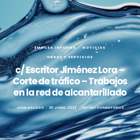
EMACSA INFORMA
NOTICIAS
OBRAS Y SERVICIOS
c/ Escritor Jiménez Lora –
Corte de tráfico – Trabajos
en la red de alcantarillado
JUAN GALLEGO
30 JUNIO, 2022
NO HAY COMENTARIOS