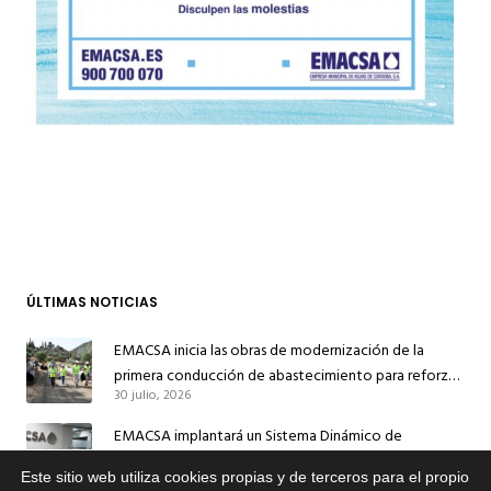
ÚLTIMAS NOTICIAS
EMACSA inicia las obras de modernización de la
primera conducción de abastecimiento para reforzar
30 julio, 2026
el suministro de agua de Córdoba
EMACSA implantará un Sistema Dinámico de
Adquisición para agilizar la contratación de obras en
Este sitio web utiliza cookies propias y de terceros para el propio
17 julio, 2026
sus redes e instalaciones