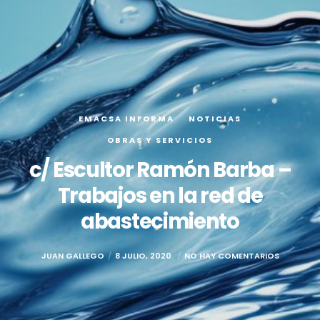
EMACSA INFORMA
NOTICIAS
OBRAS Y SERVICIOS
c/ Escultor Ramón Barba –
Trabajos en la red de
abastecimiento
JUAN GALLEGO
8 JULIO, 2020
NO HAY COMENTARIOS