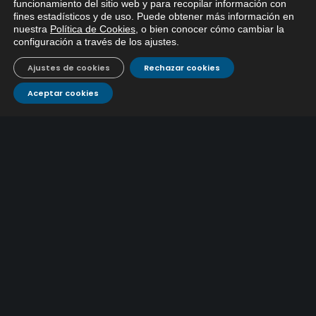
x
funcionamiento del sitio web y para recopilar información con
fines estadísticos y de uso. Puede obtener más información en
EMACSA inicia hoy las obras de una nueva arteria de
Si tiene cualquier duda sobre
nuestra
Política de Cookies
, o bien conocer cómo cambiar la
EMACSA, haga click abajo.
abastecimiento y una red de agua no potable en
configuración a través de los ajustes
.
13 julio, 2026
Ingeniero Ruiz de Azúa
Ajustes de cookies
Rechazar cookies
Caracterización ZA Córdoba Red Quemadas- 1ª Sem
2026
Aceptar cookies
9 julio, 2026
Caracterización ZA Córdoba Red Carrera Caballo-1º
Sem 2026
9 julio, 2026
Caracterización ZA Medina Azahara-1º Sem 2026
9 julio, 2026
CONTÁCTANOS