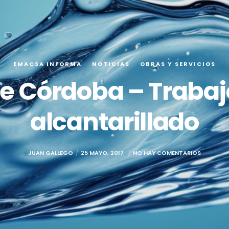
EMACSA INFORMA
NOTICIAS
OBRAS Y SERVICIOS
e Córdoba – Trabajo
alcantarillado
JUAN GALLEGO
25 MAYO, 2017
NO HAY COMENTARIOS