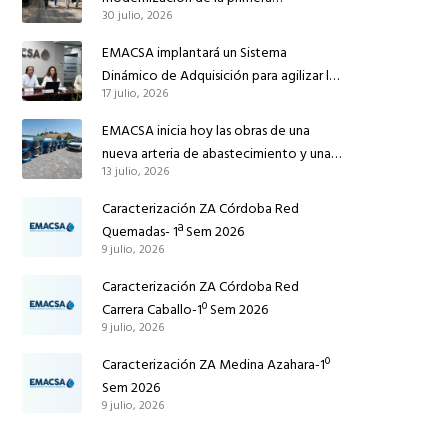
30 julio, 2026
conducción de abastecimiento para
reforzar el suministro de agua de
EMACSA implantará un Sistema
Córdoba
Dinámico de Adquisición para agilizar la
17 julio, 2026
contratación de obras en sus redes e
instalaciones
EMACSA inicia hoy las obras de una
nueva arteria de abastecimiento y una
13 julio, 2026
red de agua no potable en Ingeniero
Ruiz de Azúa
Caracterización ZA Córdoba Red
Quemadas- 1ª Sem 2026
9 julio, 2026
Caracterización ZA Córdoba Red
Carrera Caballo-1º Sem 2026
9 julio, 2026
Caracterización ZA Medina Azahara-1º
Sem 2026
9 julio, 2026