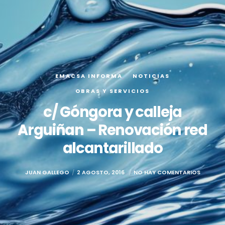
EMACSA INFORMA
NOTICIAS
OBRAS Y SERVICIOS
c/ Góngora y calleja
Arguiñan – Renovación red
alcantarillado
JUAN GALLEGO
2 AGOSTO, 2016
NO HAY COMENTARIOS