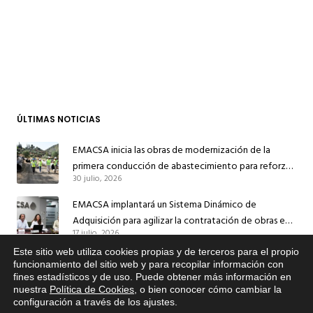
ÚLTIMAS NOTICIAS
EMACSA inicia las obras de modernización de la
primera conducción de abastecimiento para reforzar
30 julio, 2026
el suministro de agua de Córdoba
EMACSA implantará un Sistema Dinámico de
Adquisición para agilizar la contratación de obras en
17 julio, 2026
sus redes e instalaciones
Este sitio web utiliza cookies propias y de terceros para el propio
EMACSA inicia hoy las obras de una nueva arteria de
x
funcionamiento del sitio web y para recopilar información con
abastecimiento y una red de agua no potable en
fines estadísticos y de uso. Puede obtener más información en
Si tiene cualquier duda sobre
13 julio, 2026
Ingeniero Ruiz de Azúa
nuestra
Política de Cookies
, o bien conocer cómo cambiar la
EMACSA, haga click abajo.
configuración a través de los ajustes
.