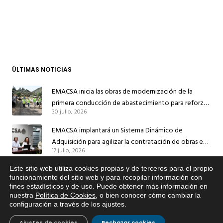
ÚLTIMAS NOTICIAS
EMACSA inicia las obras de modernización de la
primera conducción de abastecimiento para reforzar
30 julio, 2026
el suministro de agua de Córdoba
EMACSA implantará un Sistema Dinámico de
Adquisición para agilizar la contratación de obras en
17 julio, 2026
sus redes e instalaciones
EMACSA inicia hoy las obras de una nueva arteria de
Este sitio web utiliza cookies propias y de terceros para el propio
x
funcionamiento del sitio web y para recopilar información con
abastecimiento y una red de agua no potable en
fines estadísticos y de uso. Puede obtener más información en
Si tiene cualquier duda sobre
13 julio, 2026
Ingeniero Ruiz de Azúa
nuestra
Política de Cookies
, o bien conocer cómo cambiar la
EMACSA, haga click abajo.
configuración a través de los ajustes
.
Caracterización ZA Córdoba Red Quemadas- 1ª Sem
2026
Ajustes de cookies
Rechazar cookies