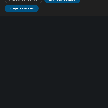
9 julio, 2026
Aceptar cookies
Caracterización ZA Córdoba Red Carrera Caballo-1º
Sem 2026
9 julio, 2026
Caracterización ZA Medina Azahara-1º Sem 2026
9 julio, 2026
CONTÁCTANOS
Atención al
Corporativo
C/ De los Plateros, 1
14006 Córdoba
cliente
957 222 500
aguacor@emacsa.es
900 700 070
atcliente@emacsa.es