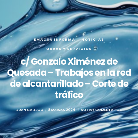
EMACSA INFORMA
NOTICIAS
OBRAS Y SERVICIOS
c/ Gonzalo Ximénez de
Quesada – Trabajos en la red
de alcantarillado – Corte de
tráfico
JUAN GALLEGO
8 MARZO, 2024
NO HAY COMENTARIOS