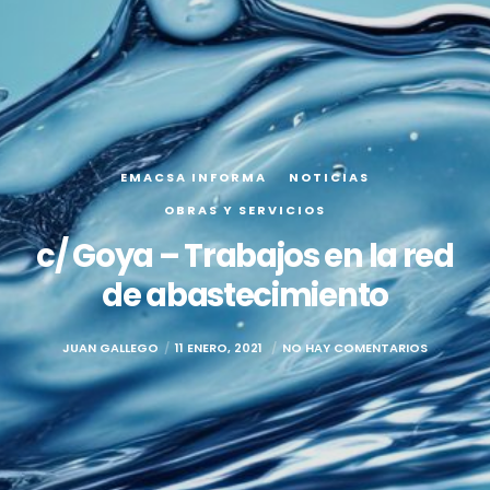
EMACSA INFORMA
NOTICIAS
OBRAS Y SERVICIOS
c/ Goya – Trabajos en la red
de abastecimiento
JUAN GALLEGO
11 ENERO, 2021
NO HAY COMENTARIOS