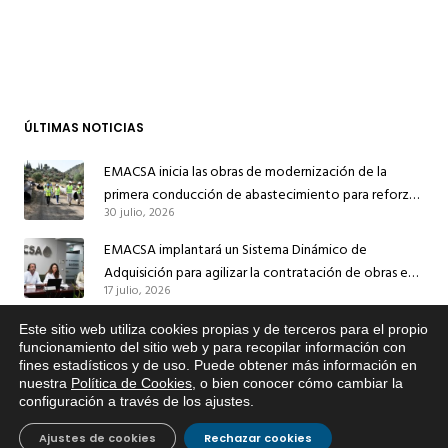
ÚLTIMAS NOTICIAS
EMACSA inicia las obras de modernización de la
primera conducción de abastecimiento para reforzar
30 julio, 2026
el suministro de agua de Córdoba
EMACSA implantará un Sistema Dinámico de
Adquisición para agilizar la contratación de obras en
17 julio, 2026
sus redes e instalaciones
EMACSA inicia hoy las obras de una nueva arteria de
Este sitio web utiliza cookies propias y de terceros para el propio
x
abastecimiento y una red de agua no potable en
funcionamiento del sitio web y para recopilar información con
fines estadísticos y de uso. Puede obtener más información en
Si tiene cualquier duda sobre
13 julio, 2026
Ingeniero Ruiz de Azúa
nuestra
Política de Cookies
, o bien conocer cómo cambiar la
EMACSA, haga click abajo.
configuración a través de los ajustes
.
Caracterización ZA Córdoba Red Quemadas- 1ª Sem
2026
Ajustes de cookies
Rechazar cookies
9 julio, 2026