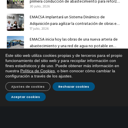
primera conducción de abastecimiento para reforzar
30 julio, 2026
el suministro de agua de Córdoba
EMACSA implantará un Sistema Dinámico de
Adquisición para agilizar la contratación de obras en
17 julio, 2026
sus redes e instalaciones
EMACSA inicia hoy las obras de una nueva arteria de
abastecimiento y una red de agua no potable en
13 julio, 2026
Ingeniero Ruiz de Azúa
Este sitio web utiliza cookies propias y de terceros para el propio
x
funcionamiento del sitio web y para recopilar información con
Caracterización ZA Córdoba Red Quemadas- 1ª Sem
fines estadísticos y de uso. Puede obtener más información en
Si tiene cualquier duda sobre
2026
nuestra
Política de Cookies
, o bien conocer cómo cambiar la
EMACSA, haga click abajo.
9 julio, 2026
configuración a través de los ajustes
.
Caracterización ZA Córdoba Red Carrera Caballo-1º
Ajustes de cookies
Rechazar cookies
Sem 2026
9 julio, 2026
Aceptar cookies
Caracterización ZA Medina Azahara-1º Sem 2026
9 julio, 2026