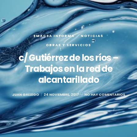
EMACSA INFORMA
NOTICIAS
OBRAS Y SERVICIOS
c/ Gutiérrez de los ríos –
Trabajos en la red de
alcantarillado
JUAN GALLEGO
24 NOVIEMBRE, 2017
NO HAY COMENTARIOS