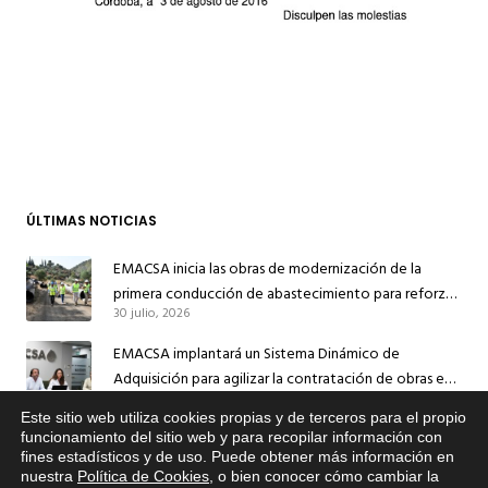
ÚLTIMAS NOTICIAS
EMACSA inicia las obras de modernización de la
primera conducción de abastecimiento para reforzar
30 julio, 2026
el suministro de agua de Córdoba
EMACSA implantará un Sistema Dinámico de
Adquisición para agilizar la contratación de obras en
17 julio, 2026
sus redes e instalaciones
Este sitio web utiliza cookies propias y de terceros para el propio
EMACSA inicia hoy las obras de una nueva arteria de
x
funcionamiento del sitio web y para recopilar información con
fines estadísticos y de uso. Puede obtener más información en
Si tiene cualquier duda sobre
abastecimiento y una red de agua no potable en
nuestra
Política de Cookies
, o bien conocer cómo cambiar la
EMACSA, haga click abajo.
13 julio, 2026