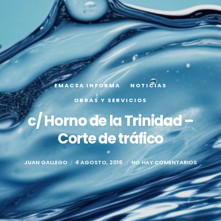
EMACSA INFORMA
NOTICIAS
OBRAS Y SERVICIOS
c/ Horno de la Trinidad –
Corte de tráfico
JUAN GALLEGO
4 AGOSTO, 2016
NO HAY COMENTARIOS