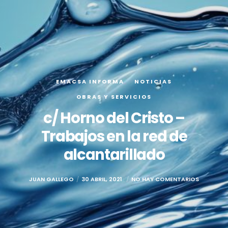
EMACSA INFORMA
NOTICIAS
OBRAS Y SERVICIOS
c/ Horno del Cristo –
Trabajos en la red de
alcantarillado
JUAN GALLEGO
30 ABRIL, 2021
NO HAY COMENTARIOS