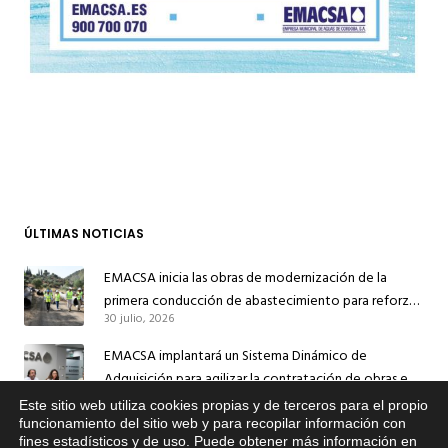
ÚLTIMAS NOTICIAS
EMACSA inicia las obras de modernización de la
primera conducción de abastecimiento para reforzar
30 julio, 2026
el suministro de agua de Córdoba
EMACSA implantará un Sistema Dinámico de
Adquisición para agilizar la contratación de obras en
17 julio, 2026
sus redes e instalaciones
Este sitio web utiliza cookies propias y de terceros para el propio
x
funcionamiento del sitio web y para recopilar información con
EMACSA inicia hoy las obras de una nueva arteria de
fines estadísticos y de uso. Puede obtener más información en
Si tiene cualquier duda sobre