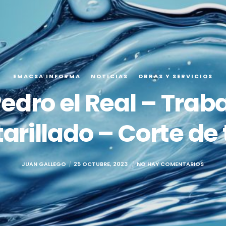
EMACSA INFORMA
NOTICIAS
OBRAS Y SERVICIOS
edro el Real – Traba
arillado – Corte de 
JUAN GALLEGO
25 OCTUBRE, 2023
NO HAY COMENTARIOS