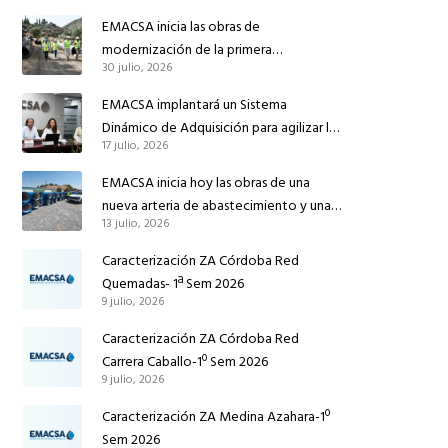
EMACSA inicia las obras de
modernización de la primera
30 julio, 2026
conducción de abastecimiento para
reforzar el suministro de agua de
EMACSA implantará un Sistema
Córdoba
Dinámico de Adquisición para agilizar la
17 julio, 2026
contratación de obras en sus redes e
instalaciones
EMACSA inicia hoy las obras de una
nueva arteria de abastecimiento y una
13 julio, 2026
red de agua no potable en Ingeniero
Ruiz de Azúa
Caracterización ZA Córdoba Red
Quemadas- 1ª Sem 2026
9 julio, 2026
Caracterización ZA Córdoba Red
Carrera Caballo-1º Sem 2026
9 julio, 2026
Caracterización ZA Medina Azahara-1º
Sem 2026