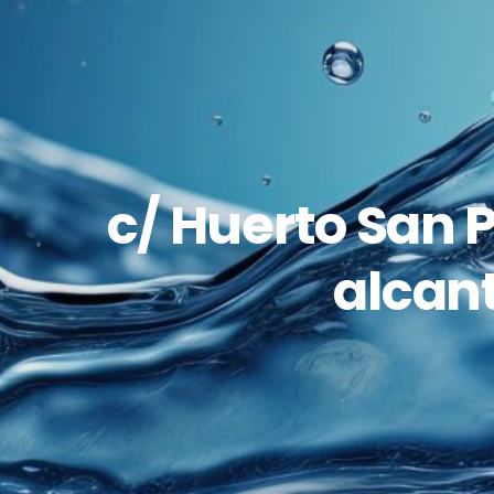
c/ Huerto San P
alcant