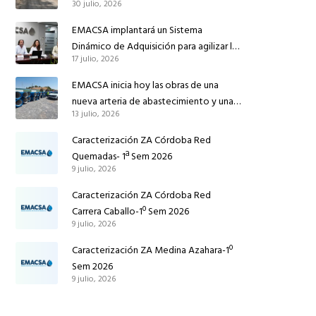
30 julio, 2026
conducción de abastecimiento para
reforzar el suministro de agua de
EMACSA implantará un Sistema
Córdoba
Dinámico de Adquisición para agilizar la
17 julio, 2026
contratación de obras en sus redes e
instalaciones
EMACSA inicia hoy las obras de una
nueva arteria de abastecimiento y una
13 julio, 2026
red de agua no potable en Ingeniero
Ruiz de Azúa
Caracterización ZA Córdoba Red
Quemadas- 1ª Sem 2026
9 julio, 2026
Caracterización ZA Córdoba Red
Carrera Caballo-1º Sem 2026
9 julio, 2026
Caracterización ZA Medina Azahara-1º
Sem 2026
9 julio, 2026