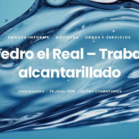
EMACSA INFORMA
NOTICIAS
OBRAS Y SERVICIOS
edro el Real – Traba
alcantarillado
JUAN GALLEGO
26 JULIO, 2018
NO HAY COMENTARIOS