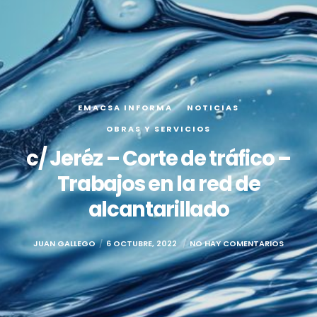
EMACSA INFORMA
NOTICIAS
OBRAS Y SERVICIOS
c/ Jeréz – Corte de tráfico –
Trabajos en la red de
alcantarillado
JUAN GALLEGO
6 OCTUBRE, 2022
NO HAY COMENTARIOS