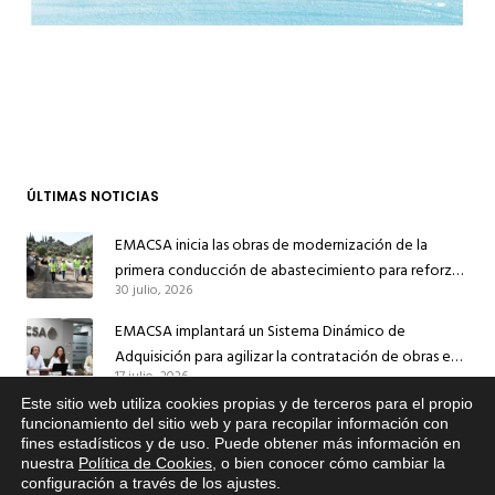
ÚLTIMAS NOTICIAS
EMACSA inicia las obras de modernización de la
primera conducción de abastecimiento para reforzar
30 julio, 2026
el suministro de agua de Córdoba
EMACSA implantará un Sistema Dinámico de
Adquisición para agilizar la contratación de obras en
17 julio, 2026
sus redes e instalaciones
Este sitio web utiliza cookies propias y de terceros para el propio
EMACSA inicia hoy las obras de una nueva arteria de
x
funcionamiento del sitio web y para recopilar información con
abastecimiento y una red de agua no potable en
fines estadísticos y de uso. Puede obtener más información en
Si tiene cualquier duda sobre
13 julio, 2026
nuestra
Política de Cookies
, o bien conocer cómo cambiar la
Ingeniero Ruiz de Azúa
EMACSA, haga click abajo.
configuración a través de los ajustes
.