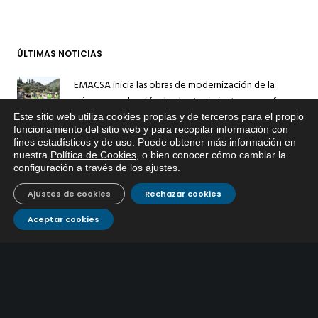
ÚLTIMAS NOTICIAS
EMACSA inicia las obras de modernización de la
primera conducción de abastecimiento para reforzar
30 julio, 2026
el suministro de agua de Córdoba
Este sitio web utiliza cookies propias y de terceros para el propio
x
funcionamiento del sitio web y para recopilar información con
EMACSA implantará un Sistema Dinámico de
fines estadísticos y de uso. Puede obtener más información en
Si tiene cualquier duda sobre
Adquisición para agilizar la contratación de obras en
nuestra
Política de Cookies
, o bien conocer cómo cambiar la
EMACSA, haga click abajo.
configuración a través de los ajustes
.
17 julio, 2026
sus redes e instalaciones
EMACSA inicia hoy las obras de una nueva arteria de
Ajustes de cookies
Rechazar cookies
abastecimiento y una red de agua no potable en
Aceptar cookies
13 julio, 2026
Ingeniero Ruiz de Azúa
Caracterización ZA Córdoba Red Quemadas- 1ª Sem
2026
9 julio, 2026
Caracterización ZA Córdoba Red Carrera Caballo-1º