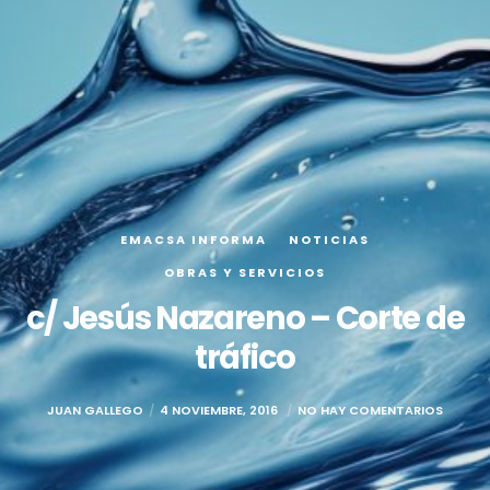
EMACSA INFORMA
NOTICIAS
OBRAS Y SERVICIOS
c/ Jesús Nazareno – Corte de
tráfico
JUAN GALLEGO
4 NOVIEMBRE, 2016
NO HAY COMENTARIOS