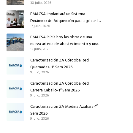
30 julio, 2026
conducción de abastecimiento para
reforzar el suministro de agua de
EMACSA implantará un Sistema
Córdoba
Dinámico de Adquisición para agilizar la
17 julio, 2026
contratación de obras en sus redes e
instalaciones
EMACSA inicia hoy las obras de una
nueva arteria de abastecimiento y una
13 julio, 2026
red de agua no potable en Ingeniero
Ruiz de Azúa
Caracterización ZA Córdoba Red
Quemadas- 1ª Sem 2026
9 julio, 2026
Caracterización ZA Córdoba Red
Carrera Caballo-1º Sem 2026
9 julio, 2026
Caracterización ZA Medina Azahara-1º
Sem 2026
9 julio, 2026