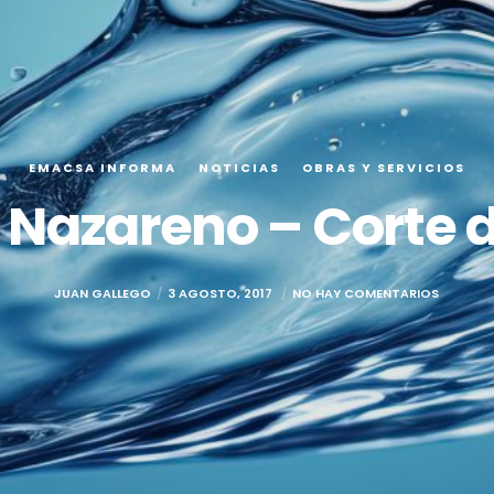
EMACSA INFORMA
NOTICIAS
OBRAS Y SERVICIOS
 Nazareno – Corte d
JUAN GALLEGO
3 AGOSTO, 2017
NO HAY COMENTARIOS